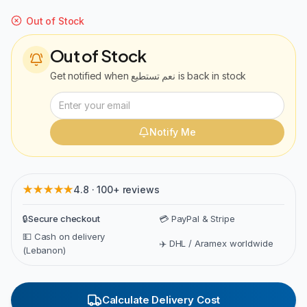
Out of Stock
Out of Stock
Get notified when
نعم تستطيع
is back in stock
Notify Me
★★★★★
4.8 · 100+ reviews
🔒
Secure checkout
💳 PayPal & Stripe
💵 Cash on delivery
✈️ DHL / Aramex worldwide
(Lebanon)
Calculate Delivery Cost