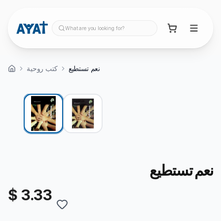
What are you looking for?
نعم تستطيع
كتب روحية
نعم تستطيع
$ 3.33