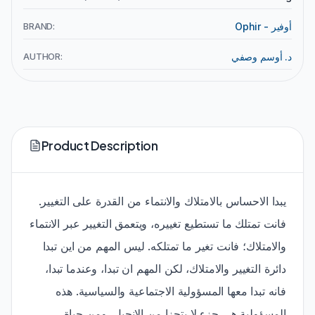
BRAND:
Ophir - أوفير
AUTHOR:
د. أوسم وصفي
Product Description
يبدا الاحساس بالامتلاك والانتماء من القدرة على التغيير.
فانت تمتلك ما تستطيع تغييره، ويتعمق التغيير عبر الانتماء
والامتلاك؛ فانت تغير ما تمتلكه. ليس المهم من اين تبدا
دائرة التغيير والامتلاك، لكن المهم ان تبدا، وعندما تبدا،
فانه تبدا معها المسؤولية الاجتماعية والسياسية. هذه
المسؤولية هي جزء لا يتجزا من الانجيل، ومن حياة