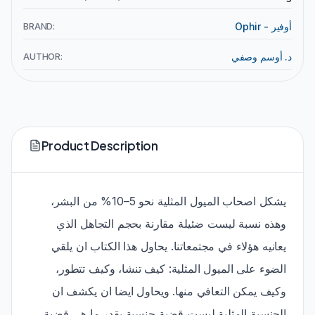
BRAND:
Ophir - أوفير
AUTHOR:
د. أوسم وصفي
Product Description
يشكل اصحاب الميول المثلية نحو 5–10% من البشر،
وهذه نسبة ليست ضئيلة مقارنة بحجم التجاهل الذي
يعانيه هؤلاء في مجتمعاتنا. يحاول هذا الكتاب ان يلقي
الضوء على الميول المثلية: كيف تنشا، وكيف تتطور،
وكيف يمكن التعافي منها. ويحاول ايضا ان يكشف ان
الجنسية المثلية ليست قضية جنسية بقدر ما هي قضية