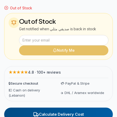
Out of Stock
Out of Stock
Get notified when
صديقي مثلي
is back in stock
Notify Me
★★★★★
4.8 · 100+ reviews
🔒
Secure checkout
💳 PayPal & Stripe
💵 Cash on delivery
✈️ DHL / Aramex worldwide
(Lebanon)
Calculate Delivery Cost