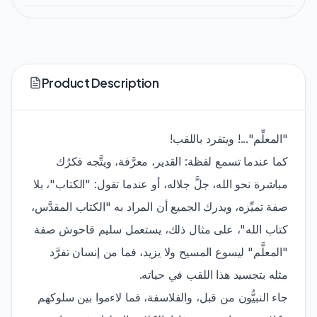
Product Description
"المعلِّم"...! ويتفرد باللقب!
كما عندما تسمع لفظة: القدير، معرَّفة، ويتَّجه فكرُك
مباشرة نحو الله، جلَّ جلاله، أو عندما تقول: "الكتاب"، بلا
صفة تميِّزه، ويدرك الجميع أن المراد به "الكتاب المقدَّس،
كتاب الله"، على مثال ذلك، يستعمل سليم قاحوش صفة
"المعلَّم" ليسوع المسيح ولا يزيد، فما من إنسان تفرَّد
مثله بتجسيد هذا اللقب في حياته.
جاء النبيُّون من قبل، والفلاسفة، فما لاءموا بين سلوكهم