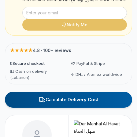
Notify Me
★★★★★
4.8 · 100+ reviews
🔒
Secure checkout
💳 PayPal & Stripe
💵 Cash on delivery
✈️ DHL / Aramex worldwide
(Lebanon)
Calculate Delivery Cost