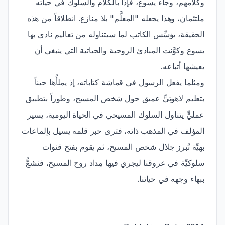
وكلامهم، وجاء يسوع، فإذا بالكلام والسلوك في حياته
ملتئمان، وهذا يجعله "المعلَّم" بلا منازع. انطلاقاً من هذه
الحقيقة، يؤسِّس الكاتب لما سيتناوله من تعاليم نادى بها
يسوع وكوَّنت المبادئ الروحية والحياتية التي ينبغي أن
يعيشها أتباعه.
ومثلما يفعل الرسول في قماشة كتاباته، إذ يملأُها حيناً
بتعليم لاهوتيٍّ عميق حول شخص المسيح، وطوراً بتطبيق
عمليٍّ يتناول السلوك المسيحي في الحياة اليومية، يسير
المؤلف في المذهب ذاته، فترى حبر قلمه يسيل بإلماعات
بهيِّة تُبرز جلال شخص المسيح، ثم يقوم بفتح قنوات
سلوكيِّة في عروقنا ليجري فيها مِداد روح المسيح، فنشعُّ
ببهاء وجهه في حياتنا.