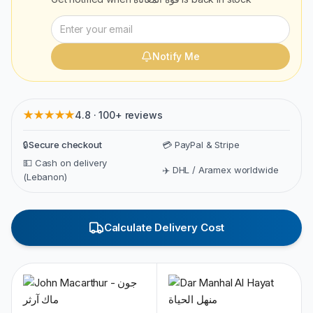
Notify Me
★★★★★
4.8 · 100+ reviews
🔒
Secure checkout
💳 PayPal & Stripe
💵 Cash on delivery
✈️ DHL / Aramex worldwide
(Lebanon)
Calculate Delivery Cost