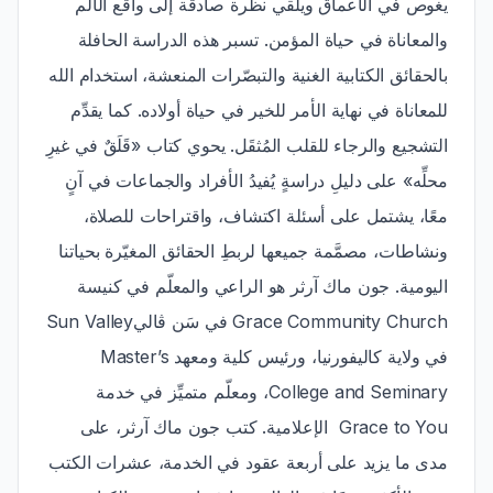
يغوص في الأعماق ويلقي نظرة صادقة إلى واقع الألم
والمعاناة في حياة المؤمن. تسبر هذه الدراسة الحافلة
بالحقائق الكتابية الغنية والتبصّرات المنعشة، استخدام الله
للمعاناة في نهاية الأمر للخير في حياة أولاده. كما يقدِّم
التشجيع والرجاء للقلب المُثقَل. يحوي كتاب «قَلَقٌ في غيرِ
محلِّه» على دليلِ دراسةٍ يُفيدُ الأفراد والجماعات في آنٍ
معًا، يشتمل على أسئلة اكتشاف، واقتراحات للصلاة،
ونشاطات، مصمَّمة جميعها لربطِ الحقائق المغيّرة بحياتنا
اليومية. جون ماك آرثر هو الراعي والمعلّم في كنيسة
Grace Community Church في سَن ڤالي Sun Valley
في ولاية كاليفورنيا، ورئيس كلية ومعهد Master’s
College and Seminary، ومعلّم متميِّز في خدمة
Grace to You الإعلامية. كتب جون ماك آرثر، على
مدى ما يزيد على أربعة عقود في الخدمة، عشرات الكتب