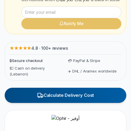
Notify Me
★★★★★
4.8 · 100+ reviews
🔒
Secure checkout
💳 PayPal & Stripe
💵 Cash on delivery
✈️ DHL / Aramex worldwide
(Lebanon)
Calculate Delivery Cost