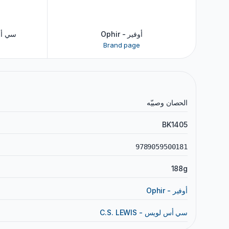
Ophir - أوفير
سي أس لوي
Brand page
الحصان وصبيّه
BK1405
9789059500181
188g
Ophir - أوفير
C.S. LEWIS - سي أس لويس