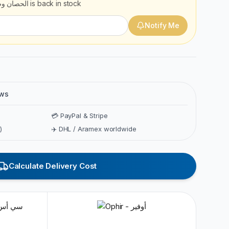
الحصان وص
is back in stock
Notify Me
ews
💳 PayPal & Stripe
)
✈️ DHL / Aramex worldwide
Calculate Delivery Cost