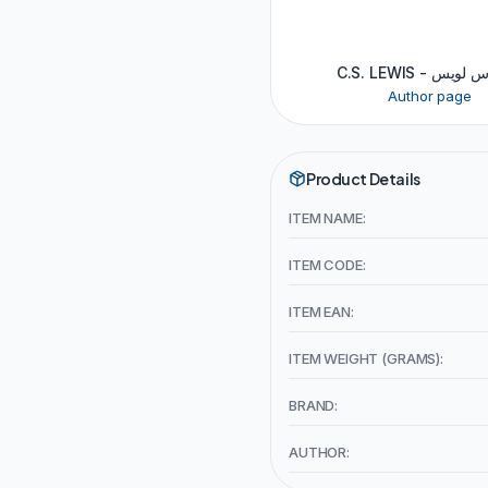
C.S. LEWIS - س
Author page
Product Details
ITEM NAME:
ITEM CODE:
ITEM EAN:
ITEM WEIGHT (GRAMS):
BRAND:
AUTHOR: