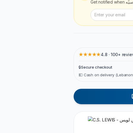
Get notified when
بيّه
★★★★★
4.8 · 100+ revi
🔒
Secure checkout
💵 Cash on delivery (Lebanon