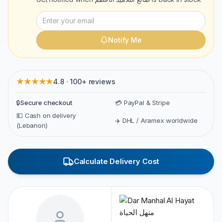
Notify Me
★★★★★
4.8 · 100+ reviews
🔒
Secure checkout
💳 PayPal & Stripe
💵 Cash on delivery
✈️ DHL / Aramex worldwide
(Lebanon)
Calculate Delivery Cost