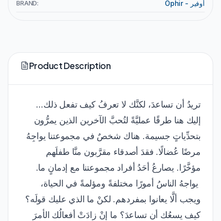
Ophir - أوفير
BRAND:
Product Description
تريدُ أن تساعدَ، لكنَّك لا تعرفُ كيف تفعل ذلك...
إليك هنا طرقًا عمليَّةً لتُحبَّ الآخرين الذين يمرُّون
بتحدِّياتٍ جسيمة. هناك شخصٌ في مجموعتنا يواجِهُ
مرضًا عُضالًا. فقدَ أصدقاء مقرَّبون منَّا طفلَهم
مؤخَّرًا. يصارعُ أحَدُ أفراد مجموعتنا مع إدمانٍ ما.
يواجهُ الناسُ أمورًا مختلفةً ومؤلمةً في الحياة،
ويجب ألَّا يعانوا بمفردهم. لكنْ ما الذي عليك قولَه؟
كيف يسعُك أن تساعدَ؟ ما إنْ زادَتْ أفعالُك الأمرَ