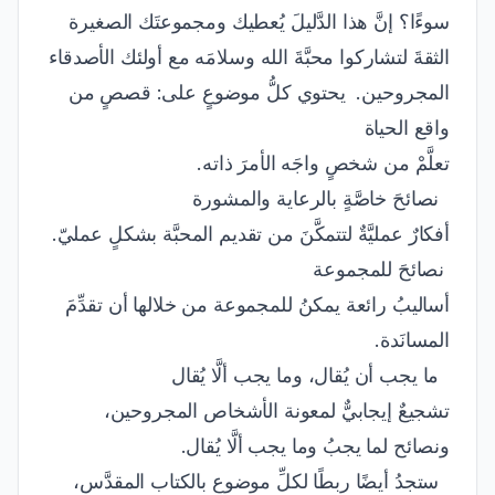
سوءًا؟ إنَّ هذا الدَّليلَ يُعطيك ومجموعتَك الصغيرة
الثقةَ لتشاركوا محبَّةَ الله وسلامَه مع أولئك الأصدقاء
المجروحين. يحتوي كلُّ موضوعٍ على: قصصٍ من
واقع الحياة
تعلَّمْ من شخصٍ واجَه الأمرَ ذاته.
نصائحَ خاصَّةٍ بالرعاية والمشورة
أفكارٌ عمليَّةٌ لتتمكَّنَ من تقديم المحبَّة بشكلٍ عمليّ.
نصائحَ للمجموعة
أساليبُ رائعة يمكنُ للمجموعة من خلالها أن تقدِّمَ
المسانَدة.
ما يجب أن يُقال، وما يجب ألَّا يُقال
تشجيعٌ إيجابيٌّ لمعونة الأشخاص المجروحين،
ونصائح لما يجبُ وما يجب ألَّا يُقال.
ستجدُ أيضًا ربطًا لكلِّ موضوع بالكتاب المقدَّس،