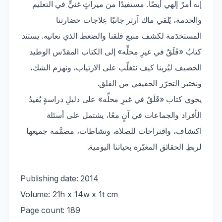
إنه أمرٌ إلهي أيضًا. مستفيدًا من ميراثٍ غنيٍّ في التعليم
والخدمة، يُلقي ماك آرثر جانبًا عِلاجات حضارتنا
المستخدَمة لكشف منبع قلقنا والضغط الذي نعانيه. يستند
كتابُ «قَلَقٌ في غيرِ محلِّه» إلى الكتاب المقدّس الوطيد
الحصيف ليُرينا كيف نتغلّب على الارتياب، ونهزم الشك،
ونختبر التحرّر الحقيقي من القلق.
يحوي كتاب «قَلَقٌ في غيرِ محلِّه» على دليلِ دراسةٍ يُفيدُ
الأفراد والجماعات في آنٍ معًا، يشتمل على أسئلة
اكتشاف، واقتراحات للصلاة، ونشاطات، مصمَّمة جميعها
لربطِ الحقائق المغيّرة بحياتنا اليومية.
Publishing date: 2014
Volume: 21h x 14w x 1t cm
Page count: 189