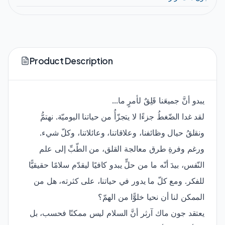
Product Description
يبدو أنَّ جميعَنا قَلِقٌ لأمرٍ ما...
لقد غدا الضّغطُ جزءًا لا يتجزّأُ من حياتنا اليوميّة. نهتمُّ
ونقلقُ حيال وظائفنا، وعلاقاتنا، وعائلاتنا، وكلّ شيء.
ورغم وفرةِ طرق معالجة القلق، من الطّبِّ إلى علم
النّفس، بيدَ أنّه ما من حلٍّ يبدو كافيًا ليقدّم سلامًا حقيقيًّا
للفكر. ومع كلّ ما يدور في حياتنا، على كثرته، هل من
الممكن لنا أن نحيا خلوًّا من الهمّ؟
يعتقد جون ماك آرثر أنَّ السلام ليس ممكنًا فحسب، بل