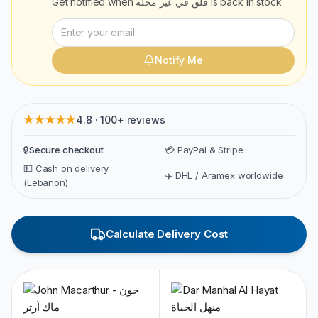
Get notified when
قلق في غير محلّه
is back in stock
Notify Me
★★★★★
4.8 · 100+ reviews
🔒
Secure checkout
💳 PayPal & Stripe
💵 Cash on delivery
✈️ DHL / Aramex worldwide
(Lebanon)
Calculate Delivery Cost