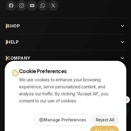
SHOP
HELP
COMPANY
Cookie Preferences
CONTACT
We use cookies to enhance your browsing
experience, serve personalized content, and
OUR BRANCHES
analyze our traffic. By clicking "Accept All", you
consent to our use of cookies.
© 2026
AYATonline.com
Manage Preferences
Reject All
PayPal • Stripe
|
DHL Express • Aramex