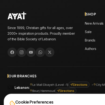
SHOP
New Arrivals
Since 1999, Christian gifts for all ages, over
Sale
2000+ inspiration products. Proudly member
of the Bible Society of Lebanon.
Brands
Authors
OUR BRANCHES
Le Mall Dbayeh (Level -1)
Directions
•
City M
🇱🇧
Lebanon
:
Bourj Hammoud
Directions
🇪🇬
Egypt
:
Masr Al Jadida
Directions
•
Shoubra
Directio
Cookie Preferences