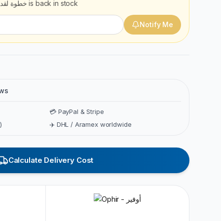
خطوة لقدام
is back in stock
Notify Me
ews
💳 PayPal & Stripe
)
✈️ DHL / Aramex worldwide
Calculate Delivery Cost