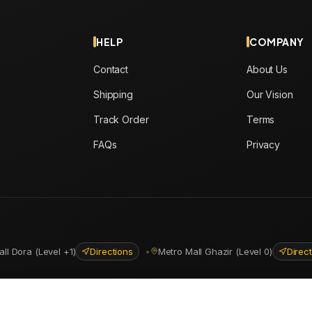
HELP
COMPANY
Contact
About Us
Shipping
Our Vision
Track Order
Terms
FAQs
Privacy
all Dora (Level +1)
Directions
•
Metro Mall Ghazir (Level 0)
Direc
ns