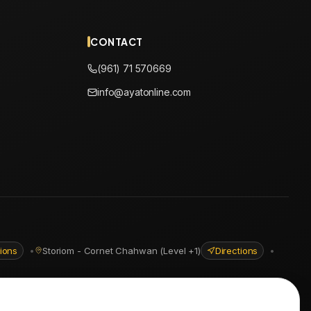
CONTACT
(961) 71 570669
info@ayatonline.com
tions
•
Storiom - Cornet Chahwan (Level +1)
Directions
•