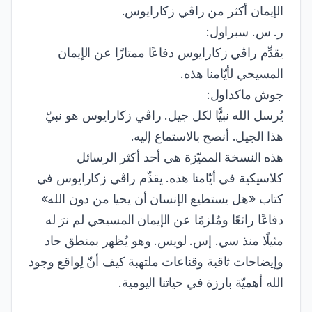
الإيمان أكثر من راڤي زكارايوس.
ر. س. سبراول:
يقدِّم راڤي زكارايوس دفاعًا ممتازًا عن الإيمان
المسيحي لأيّامنا هذه.
جوش ماكداول:
يُرسل الله نبيًّا لكل جيل. راڤي زكارايوس هو نبيّ
هذا الجيل. أنصح بالاستماع إليه.
هذه النسخة المميّزة هي أحد أكثر الرسائل
كلاسيكية في أيّامنا هذه. يقدِّم راڤي زكارايوس في
كتاب «هل يستطيع الإنسان أن يحيا من دون الله»
دفاعًا رائعًا ومُلزمًا عن الإيمان المسيحي لم نرَ له
مثيلًا منذ سي. إس. لويس. وهو يُظهر بمنطق حاد
وإيضاحات ثاقبة وقناعات ملتهبة كيف أنّ لِواقع وجود
الله أهميّة بارزة في حياتنا اليومية.