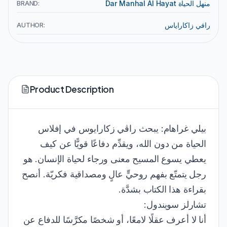
BRAND:
Dar Manhal Al Hayat منهل الحياة
AUTHOR:
رافي زاكاراياس
Product Description
بيلي غراهام: يبحث راڤي زكارايوس في إفلاس
الحياة من دون الله، ويقدِّم دفاعًا قويًّا عن كيف
يعطي يسوع المسيح معنى ورجاء لحياة الإنسان. هو
رجل يتمتّع بفهم روحيٍّ عالٍ ومصداقية فكريّة. أنصح
بقراءة هذا الكتاب بشدَّة.
تشارلز سويندول:
أنا لا أعرف عقلًا لامعًا، أو شخصًا مكرَّسًا للدفاع عن