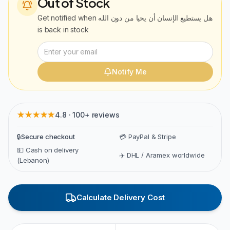
Out of Stock
Get notified when
هل يستطيع الإنسان أن يحيا من دون الله
is back in stock
Notify Me
★★★★★
4.8 · 100+ reviews
🔒
Secure checkout
💳 PayPal & Stripe
💵 Cash on delivery
✈️ DHL / Aramex worldwide
(Lebanon)
Calculate Delivery Cost