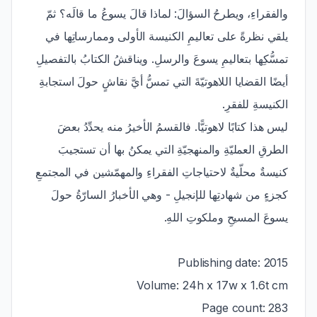
والفقراءِ، ويطرحُ السؤالَ: لماذا قالَ يسوعُ ما قالَه؟ ثمّ
يلقي نظرةً على تعاليمِ الكنيسة الأولى وممارساتِها في
تمسُّكِها بتعاليمِ يسوعَ والرسلِ. ويناقشُ الكتابُ بالتفصيلِ
أيضًا القضايا اللاهوتيّةَ التي تمسُّ أيَّ نقاشٍ حولَ استجابةِ
الكنيسةِ للفقرِ.
ليس هذا كتابًا لاهوتيًّا. فالقسمُ الأخيرُ منه يحدِّدُ بعضَ
الطرقِ العمليّةِ والمنهجيّةِ التي يمكنُ بها أن تستجيبَ
كنيسةٌ محلّيةٌ لاحتياجاتِ الفقراءِ والمهمّشين في المجتمعِ
كجزءٍ من شهادتِها للإنجيلِ - وهي الأخبارُ السارّةُ حولَ
يسوعَ المسيحِ وملكوتِ اللهِ.
Publishing date: 2015
Volume: 24h x 17w x 1.6t cm
Page count: 283