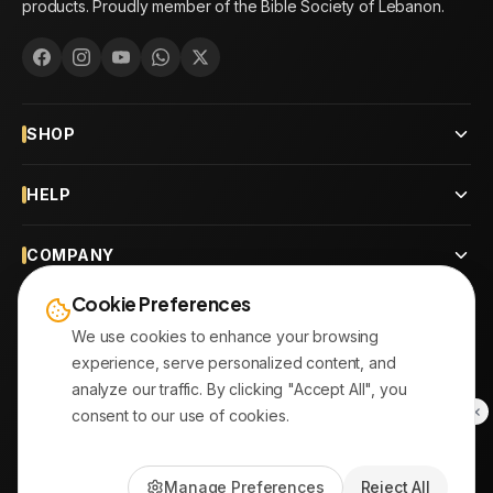
products. Proudly member of the Bible Society of Lebanon.
SHOP
HELP
COMPANY
Cookie Preferences
CONTACT
We use cookies to enhance your browsing
experience, serve personalized content, and
OUR BRANCHES
analyze our traffic. By clicking "Accept All", you
consent to our use of cookies.
© 2026
AYATonline.com
Manage Preferences
Reject All