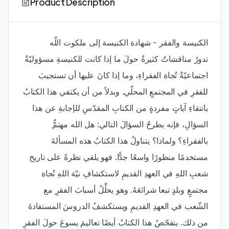
Product Description
الكنيسة والفقر - شهادة الكنيسة إلى ملكوت اللّه
تدورُ مناقشاتٌ كثيرةٌ حولَ ما إذا كانت للكنيسةِ مسؤوليّةٌ
اجتماعيّةٌ تُجاهَ الفقراءِ، وما إذا كانَ عليها أن تستجيبَ
للفقرِ في المجتمعِ المحلّي. وبدلاً من أن يكتفي هذا الكتابُ
بانتقاءِ آياتٍ مفردةٍ من الكتابِ المقدّسِ للإجابةِ عن هذا
السؤالِ، فإنه يطرحُ السؤالَ التالي: هل الله مهتمٌّ
بالفقراءِ؟ ولماذا؟ يتناولُ هذا الكتابُ هذه المسألةَ
مستخدمًا منظورًا واسعًا جدًّا. فهو يلقي نظرةً على تاريخ
شعبِ اللهِ في العهدِ القديمِ لاستكشافِ نيّة اللهِ تُجاهَ
مجتمعٍ وبلدٍ تبعا شرائعَهُ. وهو يحلِّلُ أسبابَ الفقرِ مع
الشّعب في العهدِ القديمِ ويستكشفُ الدروسَ المستفادةَ
من ذلك. يتفحّصُ هذا الكتابُ أيضًا تعاليمَ يسوعَ حولَ الفقرِ