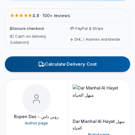
★★★★★
4.8 · 100+ reviews
🔒
Secure checkout
💳 PayPal & Stripe
💵 Cash on delivery
✈️ DHL / Aramex worldwide
(Lebanon)
Calculate Delivery Cost
Rupen Das - روبن داس
Dar Manhal Al Hayat منهل
Author page
الحياة
Brand page