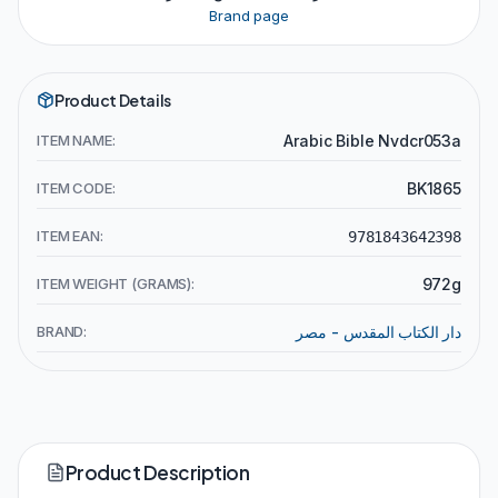
Brand page
Product Details
ITEM NAME:
Arabic Bible Nvdcr053a
ITEM CODE:
BK1865
ITEM EAN:
9781843642398
ITEM WEIGHT (GRAMS):
972g
BRAND:
دار الكتاب المقدس - مصر
Product Description