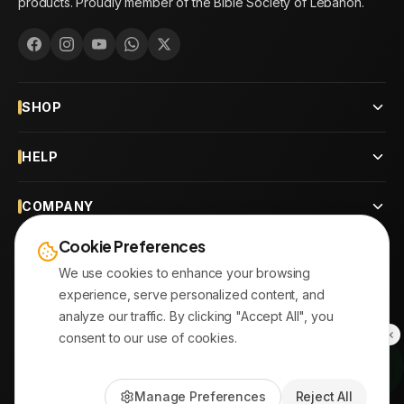
products. Proudly member of the Bible Society of Lebanon.
SHOP
HELP
COMPANY
Cookie Preferences
CONTACT
We use cookies to enhance your browsing
experience, serve personalized content, and
OUR BRANCHES
analyze our traffic. By clicking "Accept All", you
consent to our use of cookies.
© 2026
AYATonline.com
Manage Preferences
Reject All