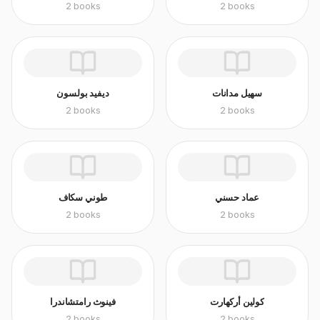
2
books
2
books
سهيل مدانات
ديفيد بولسون
2
books
2
books
عماد حسني
طوني سكاف
2
books
2
books
كولين أركهارت
فينوث رامتشاندرا
2
books
2
books