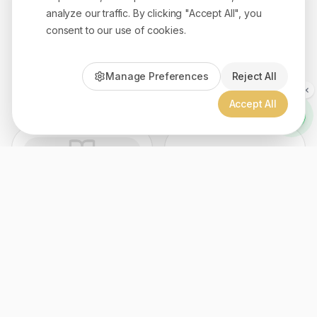
analyze our traffic. By clicking "Accept All", you
consent to our use of cookies.
Boulos Feghali - بولس
Brian Croft
Manage Preferences
Reject All
فغالي
1
book
1
book
Accept All
C.S. LEWIS - سي أس لويس
1
book
Brian Zahnd
1
book
Chris Oyakhilome - كريس
Corrie ten Boom
أوياكيلومي
1
book
1
book