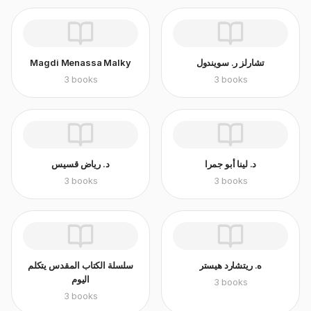
Magdi Menassa Malky
تشارلز ر. سويندول
3
books
3
books
د. لينا أبو جمرا
د. رياض قسيس
3
books
3
books
ه. ريتشارد هيستر
سلسلة الكتاب المقدس يتكلم
اليوم
3
books
3
books