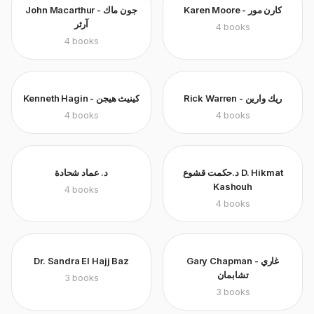
Karen Moore - كارن مور
John Macarthur - جون ماك
آرثر
4
books
4
books
Rick Warren - ريك وارين
Kenneth Hagin - كينيث هيجن
4
books
4
books
د.حكمت قشوع D. Hikmat
د. عماد شحادة
Kashouh
4
books
4
books
Dr. Sandra El Hajj Baz
Gary Chapman - غاري
تشابمان
3
books
3
books