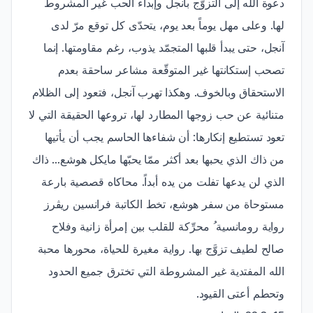
دعوة الله إلى التزوّج بآنجل وإبداء الحب غير المشروط
لها. وعلى مهل يوماً بعد يوم، يتحدّى كل توقع مرّ لدى
آنجل، حتى يبدأ قلبها المتجمّد يذوب، رغم مقاومتها. إنما
تصحب إستكانتها غير المتوقّعة مشاعر ساحقة بعدم
الاستحقاق وبالخوف. وهكذا تهرب آنجل، فتعود إلى الظلام
متنائية عن حب زوجها المطارد لها، تروعها الحقيقة التي لا
تعود تستطيع إنكارها: أن شفاءها الحاسم يجب أن يأتيها
من ذاك الذي يحبها بعد أكثر ممّا يحبّها مايكل هوشع... ذاك
الذي لن يدعها تفلت من يده أبداً. محاكاه قصصية بارعة
مستوحاة من سفر هوشع، تخط الكاتبة فرانسين ريڤرز
رواية رومانسية ُ محرِّكة للقلب بين إمرأة زانية وفلاح
صالح لطيف تزوَّج بها. رواية مغيرة للحياة، محورها محبة
الله المفتدية غير المشروطة التي تخترق جميع الحدود
وتحطم أعتى القيود.