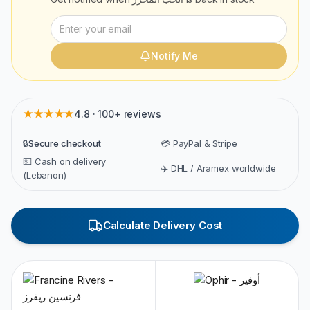
Notify Me
★★★★★
4.8 · 100+ reviews
🔒
Secure checkout
💳 PayPal & Stripe
💵 Cash on delivery
✈️ DHL / Aramex worldwide
(Lebanon)
Calculate Delivery Cost