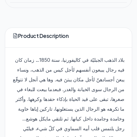
Product Description
بلاد الذهب الجبليّة في كاليفورنيا، سنة 1850... زمان كان
فيه رجال يبيعون أنفسهم لأجل كيس من الذهب، ونساء
يبعنَ أجسادهنّ لأجل مكان يبتنَ فيه. وها هي آنجل لا تتوقّع
من الرجال سوى الخيانة والغدر. فبعدما بيعت للبغاء في
صغرها، تبقى على قيد الحياة بإذكاء حقدها وكرهها. وأكثر
ما تكرهه هو الرجال الذين يستغلونها، تاركين إياها خاوية
وخامدة وجامدة داخل كيانها. ثم تلتقي مايكل هوشع...
رجل يلتمس قلب أبيه السماوي في كلّ شيء، فيلبّي