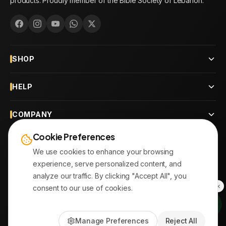
products. Proudly member of the Bible Society of Lebanon.
SHOP
HELP
COMPANY
Cookie Preferences
CONTACT
We use cookies to enhance your browsing
experience, serve personalized content, and
OUR BRANCHES
analyze our traffic. By clicking "Accept All", you
consent to our use of cookies.
© 2026
AYATonline.com
Manage Preferences
Reject All