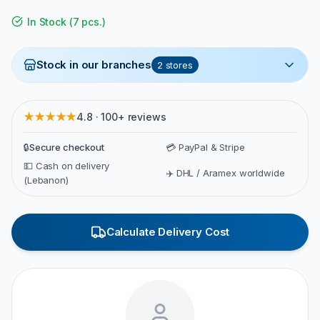
In Stock
(
7 pcs.
)
Stock in our branches
2
stores
★★★★★
4.8 · 100+ reviews
🔒
Secure checkout
💳 PayPal & Stripe
💵 Cash on delivery
✈️ DHL / Aramex worldwide
(Lebanon)
Calculate Delivery Cost