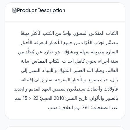
Product Description
الكتاب المقدّس المصوّر، واحدٌ من الكتب الأكثر مبيعًا.
مصمَّم لجذب القُرّاء من جميع الأعمار لمعرفة الأخبار
السارة بطريقة سهلة ومشوّقة. هو عبارة عن مُجلَّد من
ستة أجزاء، يحوي كامل أحداث الكتاب المقدّس: بداية
العالم، وصايا الله العشر، المُلوك والأنبياء، السبي إلى
بابل، حياة يسوع، والأخبار المفرحة. سارع إلى إقتنائه،
فأولادك وأحفادك سيتمتَّعون بقصص العهد القديم والجدبد
بالصور والألوان. تاريخ النشر: 2010 الحجم: 22 × 15 سم
عدد الصفحات: 781 نوع الغلاف: صلب