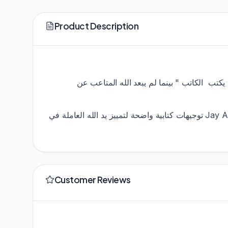
Product Description
cover الكاتب " بينما لم يبعد الله المتاعب عن
وبالتركيز على الرسالة إلى أهل فيلّبي 1: 12- 26، حيث يصور الرسول بولس مصاعبة كفرصة لتمجيد السيد المسيح، يقدّم Jay Adams توجيهات كتابية واضحة لتمييز يد الله العاملة في
Customer Reviews