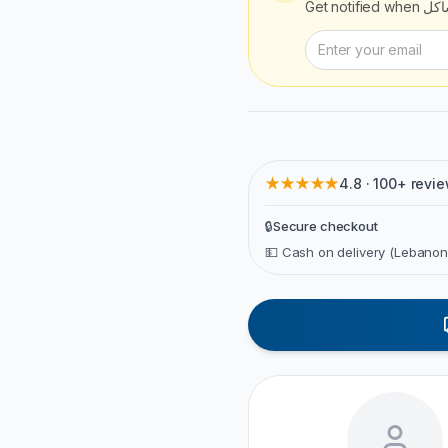
Get notified when
اكل
★★★★★
4.8 · 100+ revi
🔒
Secure checkout
💵 Cash on delivery (Lebanon