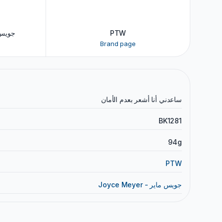
- جويس ماير
PTW
Brand page
ساعدني أنا أشعر بعدم الأمان
BK1281
94g
PTW
Joyce Meyer - جويس ماير