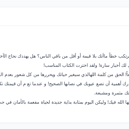
تكب خطاً ماأنك بلا قيمة أو أقل من باقي الناس؟ هل يهددك نحاج الآ
ي لك أخبار سارة! ولقد اخترت الكتاب المناسب
ً! الحق من كلمة اللهالذي سيغير حياتك ويحررها من كل شعور بعدم الأم
تدرك أهمية أن تضع عيوبك في نصابها الصحيح! و عندما تع م أن قيمتك ت
ياتك مثمرة ومشبعة
ا الله فيك! وليكن اليوم بمثابة بداية جديدة لحياة مفعمة بالأمان في 