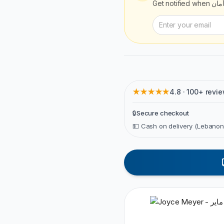
Get notified when
أمان
★★★★★
4.8 · 100+ revi
🔒
Secure checkout
💵 Cash on delivery (Lebanon