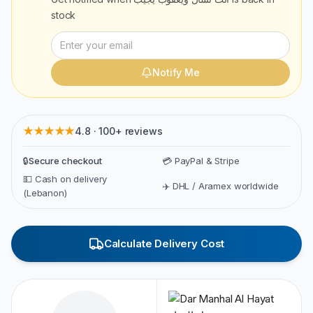
stock
Notify Me
★★★★★
4.8 · 100+ reviews
🔒
Secure checkout
💳 PayPal & Stripe
💵 Cash on delivery
✈️ DHL / Aramex worldwide
(Lebanon)
Calculate Delivery Cost