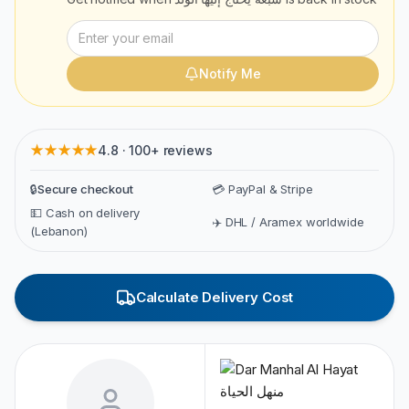
Notify Me
★★★★★
4.8 · 100+ reviews
🔒
Secure checkout
💳 PayPal & Stripe
💵 Cash on delivery
✈️ DHL / Aramex worldwide
(Lebanon)
Calculate Delivery Cost