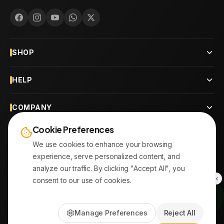
SHOP
HELP
COMPANY
Cookie Preferences
CONTACT
We use cookies to enhance your browsing
experience, serve personalized content, and
OUR BRANCHES
analyze our traffic. By clicking "Accept All", you
consent to our use of cookies.
© 2026
AYATonline.com
Manage Preferences
Reject All