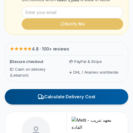
Notify Me
★★★★★
4.8 · 100+ reviews
🔒
Secure checkout
💳 PayPal & Stripe
💵 Cash on delivery
✈️ DHL / Aramex worldwide
(Lebanon)
Calculate Delivery Cost