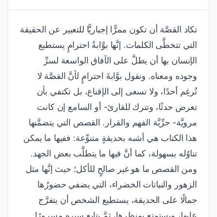
تكاد القصَّة أن تكون ممرًّا إجباريًّا للتعبير عن الحقيقة
التي تتخطَّى الكلمات. إنَّها بوَّابةُ احترامٍ يستطيع
الإنسان بها أن يطلَّ على الآفاق الواسعة لسرِّ
وجوده ومعناه. ونقول بوَّابةَ احترامٍ لأنَّ القصَّة لا
تُرغِم أحدًا، ولا تسعى إلى الإقناع، بل تكتفي بأن
تعرض حدثًا، وتترك للقارئ- أو السامع إن كانت
مرويَّة- حرِّيَّة الفهم والقرار. القصص التي يتضمَّنها
هذا الكتاب هي أشبه بحديقةٍ متنوِّعة: ففيها ما يمكن
تناوُله بسهولة، كما أنَّ فيها ما يتطلَّب بعض الجهد.
ومن القصص ما هو غير صالحٍ للأكل؛ حيث إنَّها مثل
الزهور والنباتات الخضراء، التي يضفي حضورُها
جمالًا على الحديقة، يستطيع الشخص أن يتفرَّج
عليها، ويستمتع بمنظرها، ثمَّ يتابع سيره مسرورًا