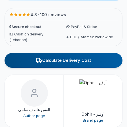
★★★★★
4.8 · 100+ reviews
🔒
Secure checkout
💳 PayPal & Stripe
💵 Cash on delivery
✈️ DHL / Aramex worldwide
(Lebanon)
Calculate Delivery Cost
القس عاطف سامي
Ophir - أوفير
Author page
Brand page