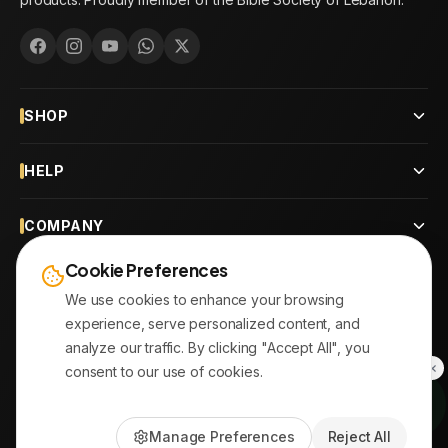
SHOP
HELP
COMPANY
Cookie Preferences
CONTACT
We use cookies to enhance your browsing
experience, serve personalized content, and
OUR BRANCHES
analyze our traffic. By clicking "Accept All", you
consent to our use of cookies.
© 2026
AYATonline.com
Manage Preferences
Reject All