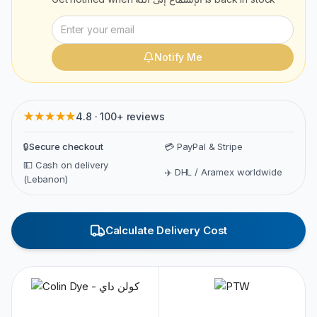
Notify Me
★★★★★
4.8 · 100+ reviews
🔒
Secure checkout
💳 PayPal & Stripe
💵 Cash on delivery
✈️ DHL / Aramex worldwide
(Lebanon)
Calculate Delivery Cost