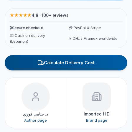
★★★★★
4.8 · 100+ reviews
🔒
Secure checkout
💳 PayPal & Stripe
💵 Cash on delivery
✈️ DHL / Aramex worldwide
(Lebanon)
Calculate Delivery Cost
Imported H D
د. سامي فوزي
Author page
Brand page