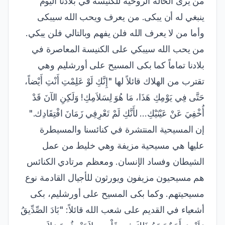
من يرى الحالة الروحية للكنيسة في بلادنا اليوم
ينبغي له أن يبكى. من يعرف ويحب الله سيبكى
وأما من لا يعرف الله فلن يفهم وبالتالي فلن يبكي.
من يحب الله سيبكي على الكنيسة المعاصرة في
بلادنا تماماً كما بكى المسيح على أورشليم وهي
تقترب من الهلاك قائلاً لها "إِنَّكِ لَوْ عَلِمْتِ أَنْتِ أَيْضاً،
حَتَّى فِي يَوْمِكِ هَذَا، مَا هُوَ لِسَلاَمِكِ! وَلَكِنِ الآنَ قَدْ
أُخْفِيَ عَنْ عَيْنَيْكِ... لأَنَّكِ لَمْ تَعْرِفِي زَمَانَ افْتِقَادِك."
إن المسيحية المنتشرة في كنائسنا والمسيطرة
عليها هي مسيحية مزيفة وهي خليط من عمل
الشيطان وفساد الإنسان. ومعظم مرتادي الكنائس
هم مسيحيون مزيفون ويورثون للأجيال القادمة نوع
مسيحيتهم. وكما بكى المسيح على أورشليم، بكى
أشعياء في القديم على شعب الله قائلاً: "بَادَ الصِّدِّيقُ