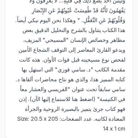
وَلَيْسَ أَحَدٌ يَضَعُ ذَلِكَ فِي قَلْبِهِ... لاَ يَعْرِفُونَ وَلاَ
يَفْهَمُونَ لأَنَّهُ قَدْ طُمِسَتْ عُيُونُهُمْ عَنِ الإِبْصَارِ
وَقُلُوبُهُمْ عَنِ التَّعَقُّلِ. " وهكذا نحن اليوم نبكي أيضاً.
هذا الكتاب يتناول بالشرح والتحليل الدقيق بعض
مظاهر وخصائص الإنسان "المسيحي" المزيف،
ويدعو القارئ المعاصر إلى التوقف الشجاع الأمين
لفحص نوع مسيحيته قبل فوات الأوان. هذه كانت
مقدمة الكاتب "د. سامي فوزي" التي استهل بها
كتابه المميز هذا، والذي هو نتاج محاضرات ألقاها د.
سامي سابقاً تحت عنوان "الفريسي والعشار معاً
في الكنيسة" (اضغط هنا للاستماع إليها الآن). إذن
فهو كتاب جرئ يتميز بالبصيرة الروحية والجرأة
المعتادة لكاتبه. عدد الصغحات: 205 Size: 20.5 x
14 x 1 cm