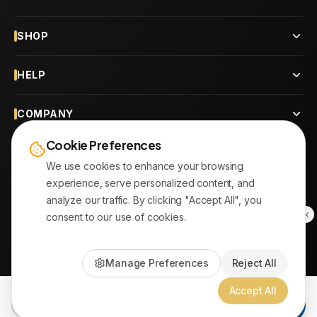
SHOP
HELP
COMPANY
Cookie Preferences
CONTACT
We use cookies to enhance your browsing
experience, serve personalized content, and
OUR BRANCHES
analyze our traffic. By clicking "Accept All", you
consent to our use of cookies.
© 2026
AYATonline.com
Manage Preferences
Reject All
PayPal • Stripe
|
DHL Express • Aramex
Accept All
Add to Cart