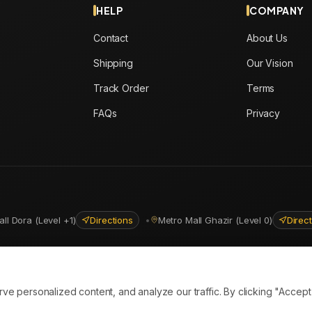
HELP
COMPANY
Contact
About Us
Shipping
Our Vision
Track Order
Terms
FAQs
Privacy
all Dora (Level +1)
Directions
•
Metro Mall Ghazir (Level 0)
Direc
ns
personalized content, and analyze our traffic. By clicking "Accept A