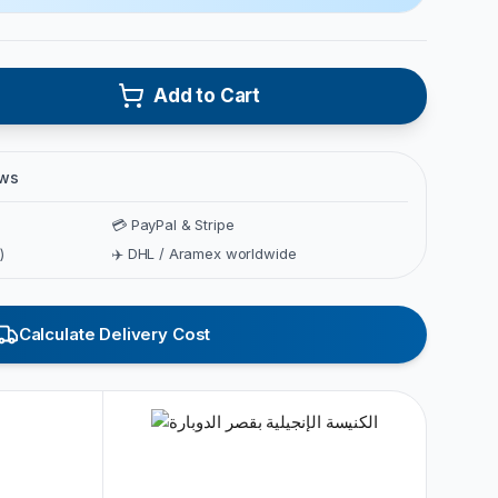
Add to Cart
ews
💳 PayPal & Stripe
)
✈️ DHL / Aramex worldwide
Calculate Delivery Cost