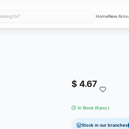
Home
New Arriv
ooking for?
$ 4.67
In Stock
(
6 pcs.
)
Stock in our branches