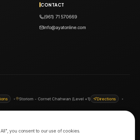
CONTACT
(961) 71 570669
info@ayatonline.com
tions
•
Storiom - Cornet Chahwan (Level +1)
Directions
•
ll", you consent to our use of cookies.