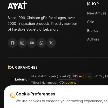
SHOP
New Arrivals
Since 1999, Christian gifts for all ages, over
Sale
2000+ inspiration products. Proudly member
of the Bible Society of Lebanon.
Brands
Authors
OUR BRANCHES
Le Mall Dbayeh (Level -1)
Directions
•
City M
🇱🇧
Lebanon
:
Bourj Hammoud
Directions
🇪🇬
Egypt
:
Masr Al Jadida
Directions
•
Shoubra
Directio
Cookie Preferences
We use cookies to enhance your browsing experience, serve 