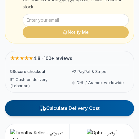
stock
Notify Me
★★★★★
4.8 · 100+ reviews
🔒
Secure checkout
💳 PayPal & Stripe
💵 Cash on delivery
✈️ DHL / Aramex worldwide
(Lebanon)
Calculate Delivery Cost