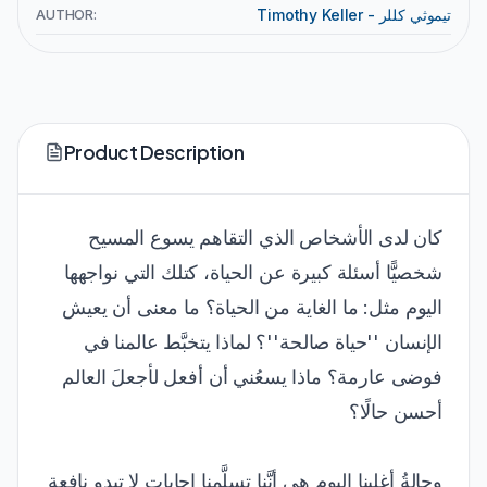
AUTHOR:
Timothy Keller - تيموثي كللر
Product Description
كان لدى الأشخاص الذي التقاهم يسوع المسيح
شخصيًّا أسئلة كبيرة عن الحياة، كتلك التي نواجهها
اليوم مثل: ما الغاية من الحياة؟ ما معنى أن يعيش
الإنسان ''حياة صالحة''؟ لماذا يتخبَّط عالمنا في
فوضى عارمة؟ ماذا يسعُني أن أفعل لأجعلَ العالم
أحسن حالًا؟
وحالةُ أغلبنا اليوم هي أنَّنا تسلَّمنا إجاباتٍ لا تبدو نافعة