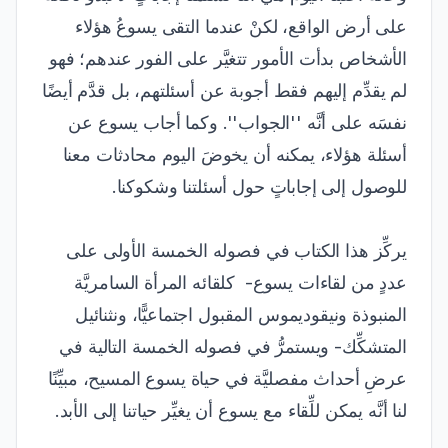
على أرض الواقع، لكنْ عندما التقى يسوعُ هؤلاء
الأشخاص بدأت الأمور تتغيَّر على الفور عندهم؛ فهو
لم يقدِّم إليهم فقط أجوبة عن أسئلتهم، بل قدَّم أيضًا
نفسَه على أنَّه ''الجواب''. وكما أجاب يسوع عن
أسئلة هؤلاء، يمكنه أن يخوضَ اليوم محادثات معنا
للوصول إلى إجاباتٍ حول أسئلتنا وشكوكنا.
يركِّز هذا الكتاب في فصوله الخمسة الأولى على
عددٍ من لقاءات يسوع- كلقائه المرأة السامريَّة
المنبوذة ونيقوديموس المقبول اجتماعيًّا، ونثنائيل
المتشكِّك- ويستمرُّ في فصوله الخمسة التالية في
عرضِ أحداث مفصليَّة في حياة يسوع المسيح، مبيِّنًا
لنا أنَّه يمكن للِّقاء مع يسوع أن يغيِّر حياتنا إلى الأبد.