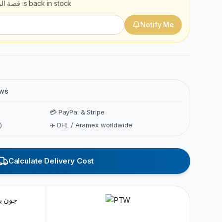
قصة الز
is back in stock
Notify Me
ews
💳 PayPal & Stripe
)
✈️ DHL / Aramex worldwide
Calculate Delivery Cost