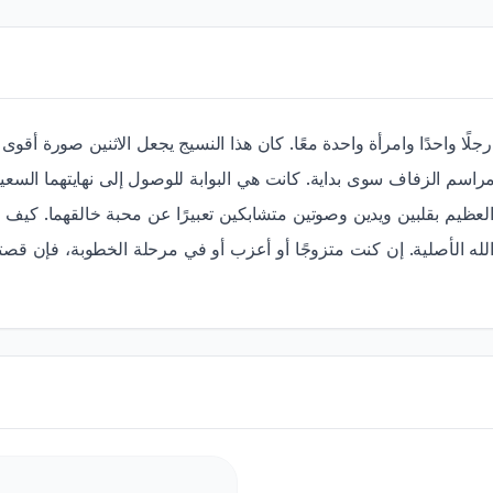
لًا واحدًا وامرأة واحدة معًا. كان هذا النسيج يجعل الاثنين صورة أقوى 
اسم الزفاف سوى بداية. كانت هي البوابة للوصول إلى نهايتهما السعيدة
ل العظيم بقلبين ويدين وصوتين متشابكين تعبيرًا عن محبة خالقهما. ك