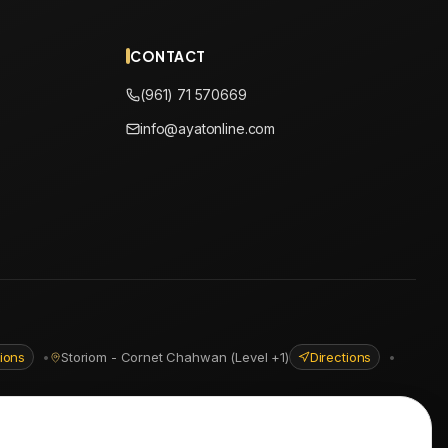
CONTACT
(961) 71 570669
info@ayatonline.com
tions
•
Storiom - Cornet Chahwan (Level +1)
Directions
•