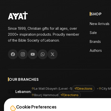
SHOP
New Arrivals
Since 1999, Christian gifts for all ages, over
Sale
2000+ inspiration products. Proudly member
of the Bible Society of Lebanon.
Brands
Authors
OUR BRANCHES
Le Mall Dbayeh (Level -1)
Directions
•
City M
🇱🇧
Lebanon
:
Bourj Hammoud
Directions
🇪🇬
Egypt
:
Masr Al Jadida
Directions
•
Shoubra
Directio
Cookie Preferences