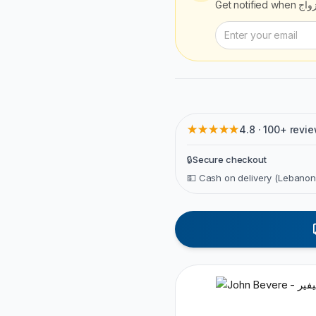
Get notified when
واج
★★★★★
4.8 · 100+ revi
🔒
Secure checkout
💵 Cash on delivery (Lebanon