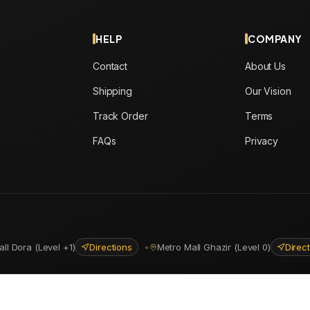
HELP
COMPANY
Contact
About Us
Shipping
Our Vision
Track Order
Terms
FAQs
Privacy
all Dora (Level +1)
Directions
•
Metro Mall Ghazir (Level 0)
Direc
ns