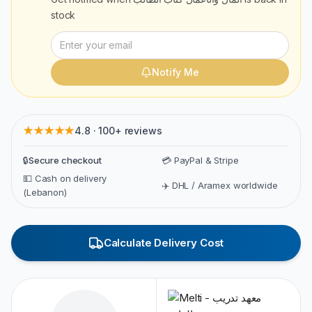
stock
Notify Me
★★★★★
4.8 · 100+ reviews
🔒
Secure checkout
💳 PayPal & Stripe
💵 Cash on delivery
✈️ DHL / Aramex worldwide
(Lebanon)
Calculate Delivery Cost