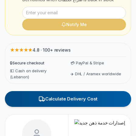
Notify Me
★★★★★
4.8 · 100+ reviews
🔒
Secure checkout
💳 PayPal & Stripe
💵 Cash on delivery
✈️ DHL / Aramex worldwide
(Lebanon)
Calculate Delivery Cost