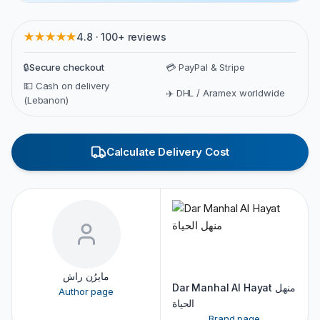
★★★★★
4.8 · 100+ reviews
🔒
Secure checkout
💳 PayPal & Stripe
💵 Cash on delivery
✈️ DHL / Aramex worldwide
(Lebanon)
Calculate Delivery Cost
مايرُن راش
Dar Manhal Al Hayat منهل
Author page
الحياة
Brand page