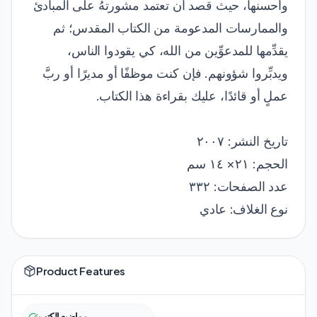
وأحسنها، حيث قصد أن تعتمد مشورتهُ على المبادئ
والممارسات المدعومة من الكتاب المقدس؛ ثم
يقدِّمها للمدعوِّين من الله، كي يقودوا الناس،
ويدبِّروا شؤونهم. فإن كنت موظفًا أو مديرًا أو ربَّ
عملٍ أو قائدًا، عليك بقراءة هذا الكتاب.
تاريخ النشر: ٢٠٠٧
الحجم: ٢١× ١٤ سم
عدد الصفحات: ٣٣٢
نوع الغلاف: عادي
Product Features
مواضيع الكتب