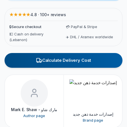
★★★★★
4.8 · 100+ reviews
🔒
Secure checkout
💳 PayPal & Stripe
💵 Cash on delivery
✈️ DHL / Aramex worldwide
(Lebanon)
Calculate Delivery Cost
Mark E. Shaw - مارك شاو
إصدارات خدمة ذهن جديد
Author page
Brand page