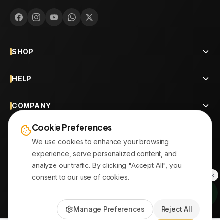
SHOP
HELP
COMPANY
Cookie Preferences
CONTACT
We use cookies to enhance your browsing
experience, serve personalized content, and
OUR BRANCHES
analyze our traffic. By clicking "Accept All", you
consent to our use of cookies.
© 2026
AYATonline.com
Manage Preferences
Reject All