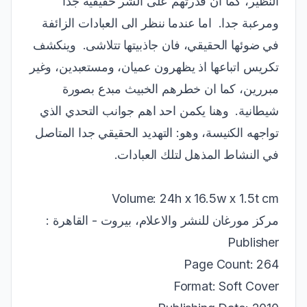
النظير، كما ان قدرتهم على الشر حقيقية جدا
ومرعبة جدا. اما عندما ننظر الى العبادات الزائفة
في ضوئها الحقيقي، فان جاذبيتها تتلاشى. وينكشف
تكريس اتباعها اذ يظهرون عميان، ومستعبدين، وغير
مبررين، كما ان خطرهم الخبيث مبدع بصورة
شيطانية. وهنا يكمن احد اهم جوانب التحدي الذي
تواجهه الكنيسة، وهو: التهديد الحقيقي جدا المتاصل
في النشاط المذهل لتلك العبادات.
Volume: 24h x 16.5w x 1.5t cm
مركز مورغان للنشر والاعلام، بيروت - القاهرة :
Publisher
Page Count: 264
Format: Soft Cover