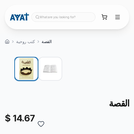
What are you looking for?
القصة
كتب روحية
القصة
$ 14.67