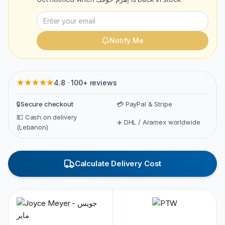
Notify Me
★★★★★
4.8 · 100+ reviews
🔒
Secure checkout
💳 PayPal & Stripe
💵 Cash on delivery
✈️ DHL / Aramex worldwide
(Lebanon)
Calculate Delivery Cost