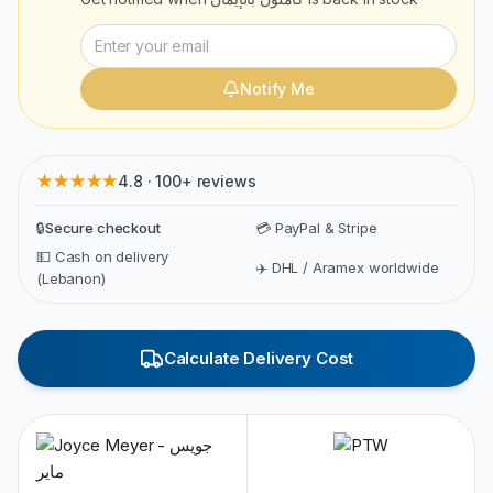
Notify Me
★★★★★
4.8 · 100+ reviews
🔒
Secure checkout
💳 PayPal & Stripe
💵 Cash on delivery
✈️ DHL / Aramex worldwide
(Lebanon)
Calculate Delivery Cost