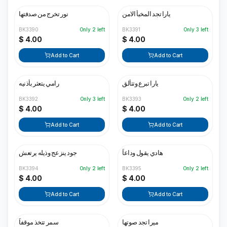
يارا تجد المخبأ الامن
نور تخرج من صدفتها
BK3390
Only
2
left
BK3391
Only
3
left
$ 4.00
$ 4.00
Add to Cart
Add to Cart
يارا تبرع وتتألق
رامي يتعثر بأذنيه
BK3392
Only
3
left
BK3393
Only
2
left
$ 4.00
$ 4.00
Add to Cart
Add to Cart
هادي يقول وداعاً
جود ينزعج وذيله يرتعش
BK3394
Only
2
left
BK3395
Only
2
left
$ 4.00
$ 4.00
Add to Cart
Add to Cart
ميرا تجد صوتها
سمر تتخذ موقفاً