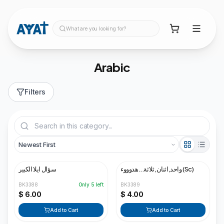
What are you looking for?
Arabic
Filters
واحد,اثنان,ثلاثة...هدوووء (Sc)
سؤال ايلا الكبير
BK3388
Only
5
left
BK3389
$ 6.00
$ 4.00
Add to Cart
Add to Cart