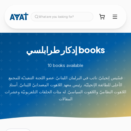
What are you looking for?
إدكار طرابلسي
books
10
books
available
قسّيس إنجيليّ. نائب في البرلمان اللبنانيّ. عضو اللجنة التنفيذيّة للمجمع
الأعلى للطائفة الإنجيليّة. رئيس معهد اللاهوت المعمدانيّ اللبنانيّ. أستاذ
اللاهوت النظاميّ واللاهوت السياسيّ. له مئات الحلقات التلفزيونيّة وعشرات
المقالات