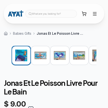
What are you looking for?
Babies Gifts
View video
Jonas Et Le Poisson Livre Pour Le Bain
Jonas Et Le Poisson Livre Pour
Le Bain
$ 9.00