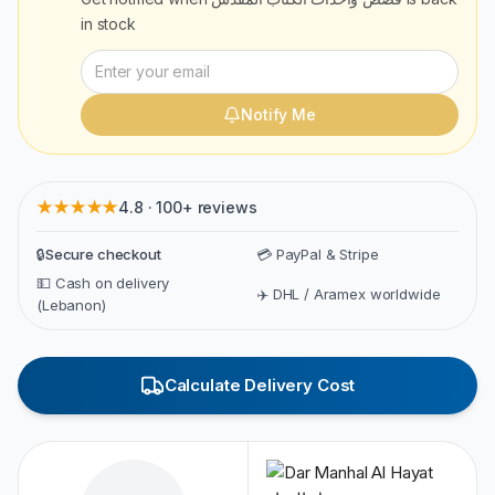
in stock
Notify Me
★★★★★
4.8 · 100+ reviews
🔒
Secure checkout
💳 PayPal & Stripe
💵 Cash on delivery
✈️ DHL / Aramex worldwide
(Lebanon)
Calculate Delivery Cost