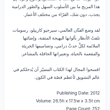
هذا المزيج ما بين الأسلوب السهل والصّور الدرامية
يجذب، دون شك، القرّاء من مختلف الأعمار.
لقد وضع الفنّان العالمي، سيرجيو كارييلو، رسومات
تلفتُ الأنظار بألوانها البهيجة المتقنة، وإضائتها
الملائمة لكلِّ حدثْ درامي، وتصاميمها الجريئة
والمفعمة بالحياة، وتعبيراتها الحافلة بالمشاعر.
افسحوا المجال لهذا الكتاب المتميّز أن يُدخلكم في
عالم التشويق لأعظم قصّة في الكون.
Publishing Date: 2012
Volume: 26.5h x 17.5w x 3.5t cm
Page Count: 752