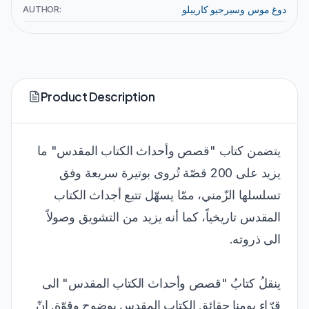
AUTHOR:
دوغ موس وسيرجيو كارييلو
Product Description
يتضمن كتاب "قصص وأحداث الكتاب المقدس" ما
يزيد على 200 قصّة تُروى بوتيرة سريعة وفق
تسلسلها الزّمني، ممّا يسهّل تتبع أجداث الكتاب
المقدس تاريخياً، كما أنه يزيد من التشويق وصولاً
الى ذروته.
ينقلُ كتابُ "قصص وأحداث الكتاب المقدس" الى
قرّاء يومنا حقائق الكتاب المقدس بوضوح وقوّة. إنّ