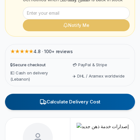
Notify Me
★★★★★
4.8 · 100+ reviews
🔒
Secure checkout
💳 PayPal & Stripe
💵 Cash on delivery
✈️ DHL / Aramex worldwide
(Lebanon)
Calculate Delivery Cost