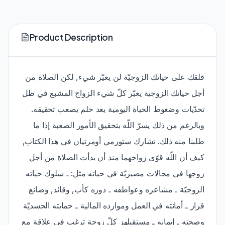
Product Description
قلقك على حياتك الزوجيّة لن يغيّر شيء, لكن الصلاة من
أجل حياتك الزوجية يغيّر كلّ شيء الزواج المشبع في ظل
تحدّيات وضغوط الحياة اليومية يعد حلم يصعب تحقيقه.
وبالرغم من ذلك يسرّ اللّه بتحقيق الأمور الصعبة إذا ما
طلبنا منه ذلك. تشارك ستورمي أومرتيان في هذا الكتاب,
كيف أن اللّه قوّى زواجهما منذ أن بدأت الصلاة من أجل
زوجها في مجالات مصيريّة في حياته مثل: ـ سلوك حياته
الزوجيّة ـ مشاعره وعواطفه ـ دوره كأب, وقائد, وصانع
قرار ـ أمانته في العمل وموارده المالية ـ حمايته الجسديّة
وصحته ـ إيمانه ـ مستقبلهز كلّ زوجة ترغب في علاقة مع