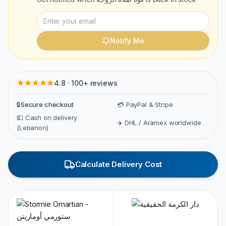
Notify Me
★★★★★
4.8 · 100+ reviews
🔒
Secure checkout
💳 PayPal & Stripe
💵 Cash on delivery
✈️ DHL / Aramex worldwide
(Lebanon)
Calculate Delivery Cost