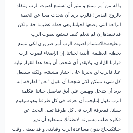
يا له من أمر ممتع و مثير أن تستمع لصوت الرب وتنقاد
بالروح القدس! فالرب يريد أن يتحدث معنا عن الخطة
الرائعة التى وضعها لحياتنا.وهى خطة عظيمة حقا ولكن
قد نفقدها إن لم نتعلم كيف نستمع لصوت الرب
ونطيعه.فالاستماع لصوت الرب أمر ضرورى لكى نتمتع
بخطته العظيمة الأبدية لحياتنا. إن الإصغاء لصوت الرب
قرارنا الإرادى، ولايقدر أى شخص أن يتخذ هذا القرار نيابة
عنا. فالرب لن يجبرنا على اختيار مشيئته، ولكنه سيفعل
كل شىء ممكن لكي شجعنا أن نقول "نعم" لطرقه. إنه
يريد أن يتدخل ويهيمن علي أدق تفاصيل حياتنا. فكلمة
الرب تقول إننايجب أن نعرفه فى كل طرقنا وهو سيقوم
سبلنا. فمعرفة الرب فى كل طرقنا تعنى البحث عن
فكلره طلب مشورته. لانظنأنك تستطيع أن تدير
حياتكبنجاح بدون مساعدة الرب وقيادته. و قد يمضى وقت