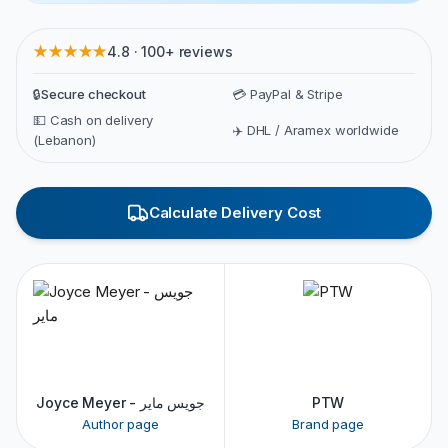
★★★★★
4.8 · 100+ reviews
🔒
Secure checkout
💳 PayPal & Stripe
💵 Cash on delivery
✈️ DHL / Aramex worldwide
(Lebanon)
Calculate Delivery Cost
Joyce Meyer - جويس ماير
PTW
Author page
Brand page