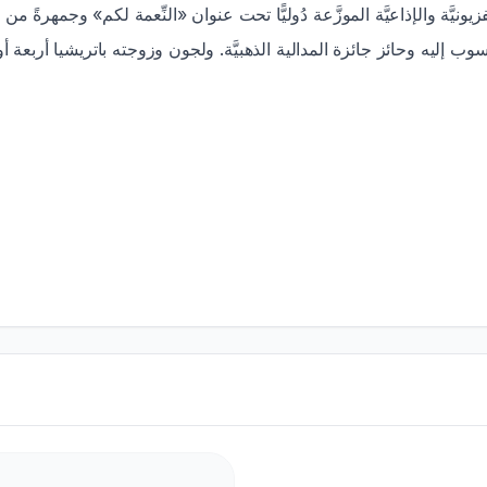
التلفزيونيَّة والإذاعيَّة الموزَّعة دُوليًّا تحت عنوان «النِّعمة لكم» وجمه
سوب إليه وحائز جائزة المدالية الذهبيَّة. ولجون وزوجته باتريشيا أربعة أ