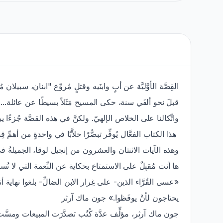
القِصَّة الأوَّليَّة عن أبٍ وابنَيه وقتلٍ مُروِّع "ابنان، سبي.
قبلَ نحو ألفَي سنة، حكى المسيح مَثَلاً بسيطًا عن عائلة... ع
واتِّكالنا على الخلاص الإلهيّ. ولكنَّ في هذه القصَّة جُزءًا.
هذا الكتاب الفعَّال يُوفِّر تبصُّرًا خلاَّبًا في واحدةٍ من أه.
وهذه الآيات الاثنتان والعشرون من إنجيل لوقا، الجميلةُ في بسا.
ها أنت مُقبِلٌ على الاستمتاع بحكاية عن النِّعمة التي لا تُ.
عسى القُرَّاء الذين- على غِرار الابن الضالِّ- بلغوا نهاية 
يحتاجون لأنْ يوقَظوا.» جون ماك آرثر
جون ماك آرثر، مؤلِّف عدَّة كُتُب تصدَّرَت المبيعات ومسّ.