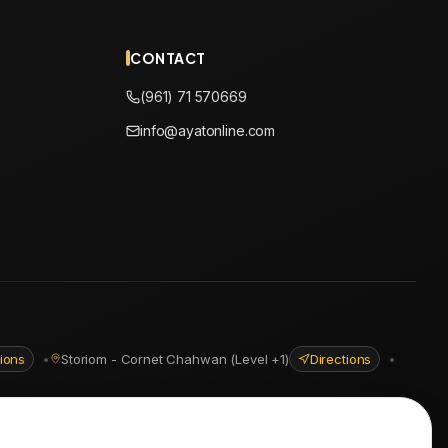
CONTACT
(961) 71 570669
info@ayatonline.com
tions
•
Storiom - Cornet Chahwan (Level +1)
Directions
•