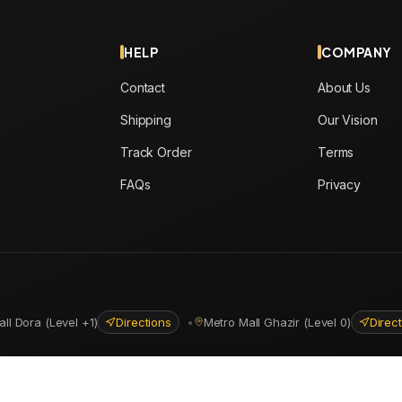
HELP
COMPANY
Contact
About Us
Shipping
Our Vision
Track Order
Terms
FAQs
Privacy
all Dora (Level +1)
Directions
•
Metro Mall Ghazir (Level 0)
Direc
ns