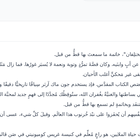
لان مُختلِفان"، خاتمة ما سمعتَ بها قطُّ من قبل
ن أبٍ وابنَيه. وكان قصَّةَ تمرُّدٍ وتوبة ونعمة لا يُسبَر غورُها. فما زال 
 يبقى غير مَحكيٍّ أغلب الأحيان
مِّ قِصَص الكتاب المقدَّس. فإذ يستخدم جون ماك آرثر سِياقًا تاريخيًّا دقيقًا و
طتها والغنيَّةُ بغُفران الله، ستُوقِظُك مُجدَّدًا إلى فهمٍ جديد لمحبَّة الله
ستنفَد وبخاتمةٍ لم تسمع بها قطُّ من قبل
أنفُسِهم أن يُحفَزوا على نبْذ خُرنوب هذا العالَم. وقبلَ كلِّ شيء، عسى أن
َت حياة الملايين، هو راعٍ مُعلِّم في كنيسة غريس كوميونيتي في صَن ڤالي 