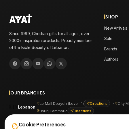
SHOP
New Arrivals
Since 1999, Christian gifts for all ages, over
Sale
2000+ inspiration products. Proudly member
of the Bible Society of Lebanon.
Brands
Authors
OUR BRANCHES
Le Mall Dbayeh (Level -1)
Directions
•
City M
🇱🇧
Lebanon
:
Bourj Hammoud
Directions
🇪🇬
Egypt
:
Masr Al Jadida
Directions
•
Shoubra
Directio
Cookie Preferences