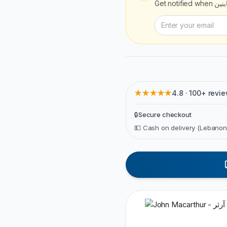
Get notified when
بنين
★★★★★
4.8 · 100+ revi
🔒
Secure checkout
💵 Cash on delivery (Lebanon