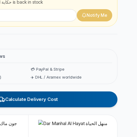
حكاية ا
is back in stock
Notify Me
ews
💳 PayPal & Stripe
)
✈️ DHL / Aramex worldwide
Calculate Delivery Cost