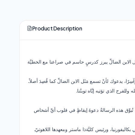
Product Description
مَثَل الابن الضالِّ يبرز كدرسٍ حاسم في صراعنا مع الخطيَّة
آسِرًا، يدعوك لأنْ تسمع مَثَل الابن الضالِّ كما قُصِدَ أصلاً
 وللفرح الذي تؤتيه إيَّاه توبتُنا
« تُبوِّق هذه الرسالةُ دعوةَ إيقاظٍ في قلوب أيِّ أشخاص
بكاليفورنيا، ورئيس كليَّة ذا ماستر ومعهدها اللاهوتيّ