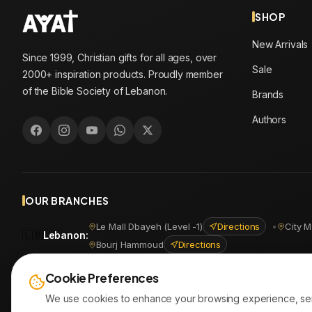
SHOP
New Arrivals
Since 1999, Christian gifts for all ages, over
Sale
2000+ inspiration products. Proudly member
of the Bible Society of Lebanon.
Brands
Authors
OUR BRANCHES
Le Mall Dbayeh (Level -1)
Directions
•
City M
🇱🇧
Lebanon
:
Bourj Hammoud
Directions
🇪🇬
Egypt
:
Masr Al Jadida
Directions
•
Shoubra
Directio
Cookie Preferences
We use cookies to enhance your browsing experience, serve 