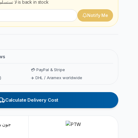
لا تستسلم أ
is back in stock
Notify Me
ews
💳 PayPal & Stripe
)
✈️ DHL / Aramex worldwide
Calculate Delivery Cost