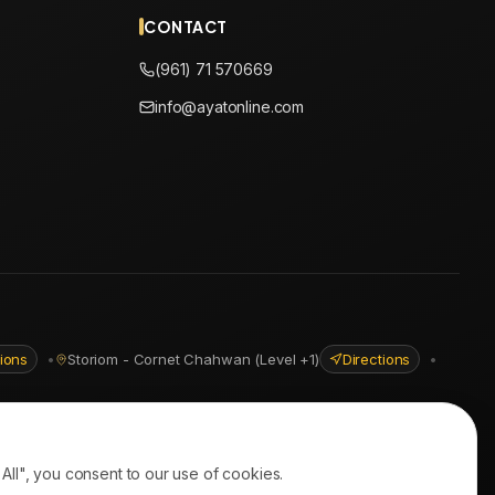
CONTACT
(961) 71 570669
info@ayatonline.com
tions
•
Storiom - Cornet Chahwan (Level +1)
Directions
•
ll", you consent to our use of cookies.