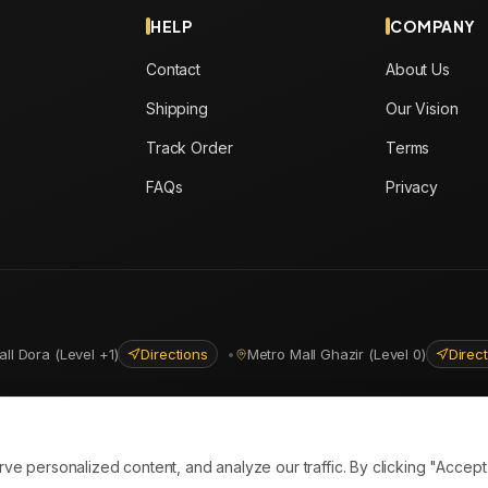
HELP
COMPANY
Contact
About Us
Shipping
Our Vision
Track Order
Terms
FAQs
Privacy
all Dora (Level +1)
Directions
•
Metro Mall Ghazir (Level 0)
Direc
ns
personalized content, and analyze our traffic. By clicking "Accept A