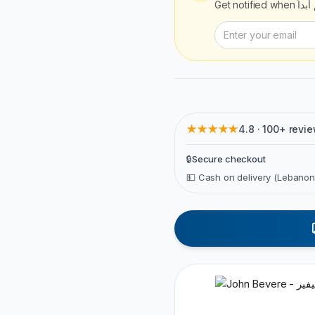
Get notified when
بداً
★★★★★
4.8 · 100+ revi
🔒
Secure checkout
💵 Cash on delivery (Lebanon