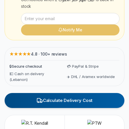
stock
Notify Me
★★★★★
4.8 · 100+ reviews
🔒
Secure checkout
💳 PayPal & Stripe
💵 Cash on delivery
✈️ DHL / Aramex worldwide
(Lebanon)
Calculate Delivery Cost